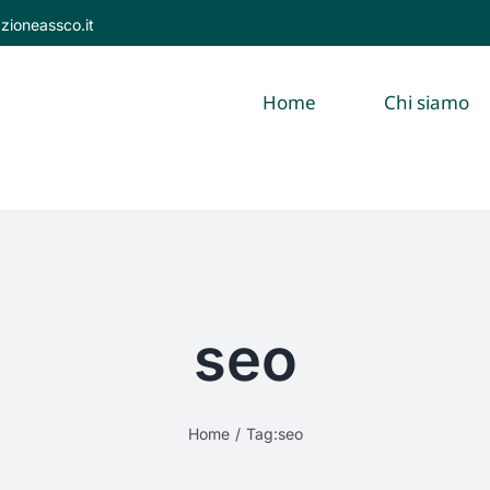
zioneassco.it
Home
Chi siamo
seo
Home
/
Tag:
seo