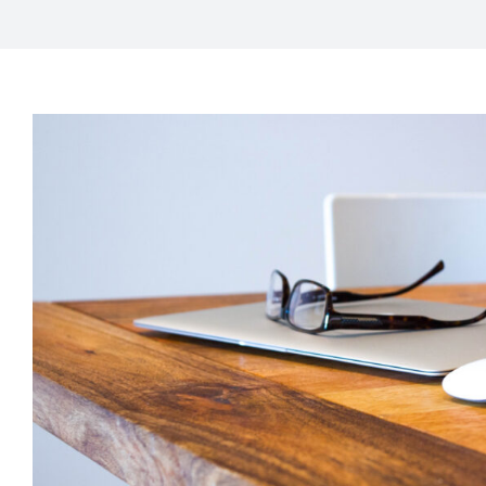
Comune di FERRARA di
BALDO
News